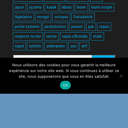
japon
jig army
kayak
labrax
leurre
leurre souple
législation
morgat
octopus
Patoulatchi
peche extreme
pechetonton
pieuvre
pub
requin
respecte ta mer
seiche
sepia officinalis
shark
squid
turlutte
underwater
usa
wtf
Rechercher :
Nous utilisons des cookies pour vous garantir la meilleure
expérience sur notre site web. Si vous continuez à utiliser ce
site, nous supposerons que vous en êtes satisfait.
Ok
Fièrement propulsé par
WordPress
|
Thème :
Envo Magazine