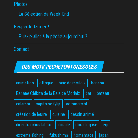
Photos
La Sélection du Week-End
Respecte ta mer !
Puis-je aller à la pêche aujourd’hui ?
Contact
DES MOTS PECHETONTONESQUES
animation
attaque
baie de morlaix
banana
Banane Chikita de la Baie de Morlaix
bar
bateau
calamar
capitaine fylip
commercial
création de leurre
cuisine
dessin animé
dicentrarchus labrax
dorade
dorade grise
egi
extreme fishing
fukushima
homemade
japan