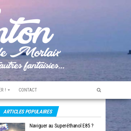
Pêche
Le blog
de
Tonton
pêche
de la
Baie de
Morlaix
R !
CONTACT
ARTICLES POPULAIRES
Naviguer au Superéthanol E85 ?