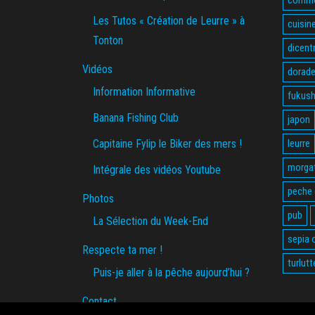
Les Tutos « Création de Leurre » à
cuisin
Tonton
dicent
Vidéos
dorade
Information Informative
fukus
Banana Fishing Club
japon
Capitaine Fylip le Biker des mers !
leurre
morga
Intégrale des vidéos Youtube
peche
Photos
pub
La Sélection du Week-End
sepia o
Respecte ta mer !
turlutt
Puis-je aller à la pêche aujourd’hui ?
Contact