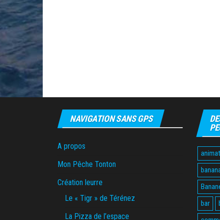
NAVIGATION SANS GPS
DE
PE
A propos
animat
Mon Pêche Tonton
banan
Création leurre
Banane
Le « Tigr » de Térénez
bar
La Pizza de l’espace
comme