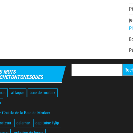
P
je
Pl
B
P
Rechercher :
S MOTS
CHETONTONESQUES
ion
attaque
baie de morlaix
a
 Chikita de la Baie de Morlaix
bateau
calamar
capitaine fylip
rcial
création de leurre