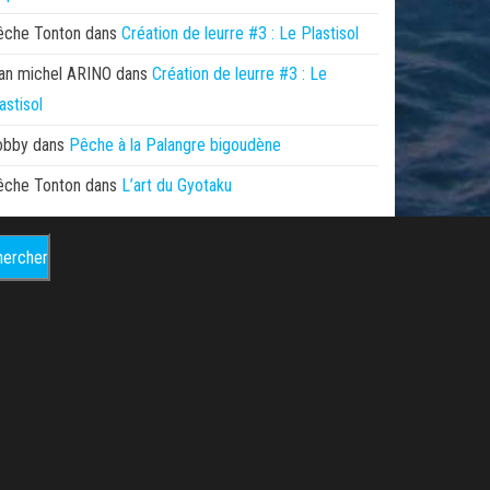
êche Tonton
dans
Création de leurre #3 : Le Plastisol
an michel ARINO
dans
Création de leurre #3 : Le
astisol
obby
dans
Pêche à la Palangre bigoudène
êche Tonton
dans
L’art du Gyotaku