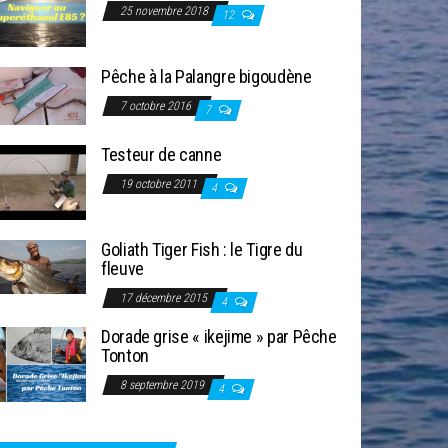
25 novembre 2018
12
Pêche à la Palangre bigoudène
7 octobre 2016
7
Testeur de canne
19 octobre 2011
4
Goliath Tiger Fish : le Tigre du
fleuve
17 décembre 2015
4
Dorade grise « ikejime » par Pêche
Tonton
8 septembre 2019
4