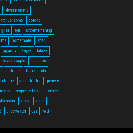
e
dessin animé
rarchus labrax
dorade
 grise
egi
extreme fishing
hima
homemade
japan
jig army
kayak
labrax
leurre souple
législation
t
octopus
Patoulatchi
 extreme
pechetonton
pieuvre
requin
respecte ta mer
seiche
fficinalis
shark
squid
e
underwater
usa
wtf