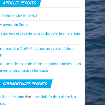
ARTICLES RÉCENTS
 Pêche en Mer en 2026 !
’Hameçon du Destin
e nouvelle espèce de poisson découverte en Bretagne
ai demandé à ChatGPT des conseils sur la pêche en
er
ur une belle partie de pêche , regardez la météo et les
rées, et puis… croisez les doigts !
COMMENTAIRES RÉCENTS
uillette flottante
dans
Les subtilités de la pêche à la
arpe…