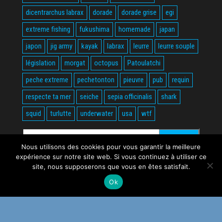
dicentrarchus labrax
dorade
dorade grise
egi
extreme fishing
fukushima
homemade
japan
japon
jig army
kayak
labrax
leurre
leurre souple
législation
morgat
octopus
Patoulatchi
peche extreme
pechetonton
pieuvre
pub
requin
respecte ta mer
seiche
sepia officinalis
shark
squid
turlutte
underwater
usa
wtf
Rechercher :
Nous utilisons des cookies pour vous garantir la meilleure
expérience sur notre site web. Si vous continuez à utiliser ce
site, nous supposerons que vous en êtes satisfait.
Ok
Fièrement propulsé par
WordPress
|
Thème :
Envo Magazine