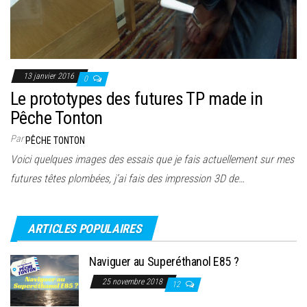
13 janvier 2016
0
Le prototypes des futures TP made in
Pêche Tonton
Par
PÊCHE TONTON
Voici quelques images des essais que je fais actuellement sur mes
futures têtes plombées, j’ai fais des impression 3D de…
ARTICLES POPULAIRES
Naviguer au Superéthanol E85 ?
25 novembre 2018
12