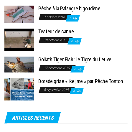
Pêche à la Palangre bigoudène
7 octobre 2016
7
Testeur de canne
19 octobre 2011
4
Goliath Tiger Fish : le Tigre du fleuve
17 décembre 2015
4
Dorade grise « ikejime » par Pêche Tonton
8 septembre 2019
4
ARTICLES RÉCENTS