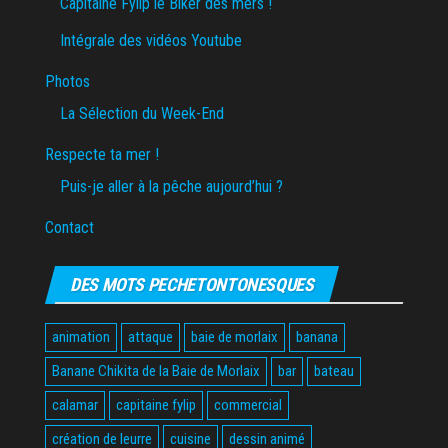
Capitaine Fylip le Biker des mers !
Intégrale des vidéos Youtube
Photos
La Sélection du Week-End
Respecte ta mer !
Puis-je aller à la pêche aujourd’hui ?
Contact
DES MOTS PECHETONTONESQUES
animation
attaque
baie de morlaix
banana
Banane Chikita de la Baie de Morlaix
bar
bateau
calamar
capitaine fylip
commercial
création de leurre
cuisine
dessin animé