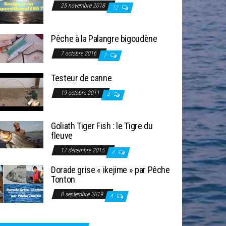
25 novembre 2018
12
Pêche à la Palangre bigoudène
7 octobre 2016
7
Testeur de canne
19 octobre 2011
4
Goliath Tiger Fish : le Tigre du
fleuve
17 décembre 2015
4
Dorade grise « ikejime » par Pêche
Tonton
8 septembre 2019
4