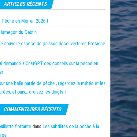
ARTICLES RÉCENTS
 Pêche en Mer en 2026 !
’Hameçon du Destin
e nouvelle espèce de poisson découverte en Bretagne
ai demandé à ChatGPT des conseils sur la pêche en
er
ur une belle partie de pêche , regardez la météo et les
rées, et puis… croisez les doigts !
COMMENTAIRES RÉCENTS
uillette flottante
dans
Les subtilités de la pêche à la
arpe…