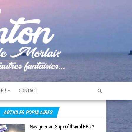
Pêche
Le blog
de
Tonton
pêche
de la
Baie de
Morlaix
R !
CONTACT
ARTICLES POPULAIRES
Naviguer au Superéthanol E85 ?