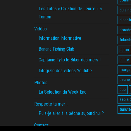
Les Tutos « Création de Leurre » à
cuisin
Tonton
dicent
Vidéos
dorade
Information Informative
fukus
Banana Fishing Club
japon
Capitaine Fylip le Biker des mers !
leurre
morga
Intégrale des vidéos Youtube
peche
Photos
pub
La Sélection du Week-End
sepia o
Respecte ta mer !
turlutt
Puis-je aller à la pêche aujourd’hui ?
Contact