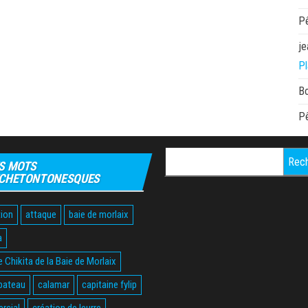
P
je
Pl
B
P
Rechercher :
S MOTS
CHETONTONESQUES
ion
attaque
baie de morlaix
a
 Chikita de la Baie de Morlaix
bateau
calamar
capitaine fylip
rcial
création de leurre