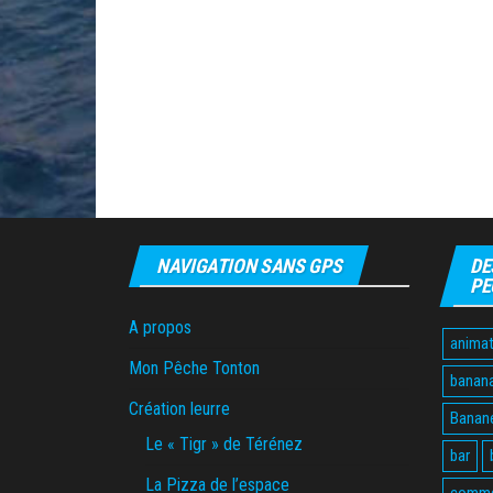
NAVIGATION SANS GPS
DE
PE
A propos
animat
Mon Pêche Tonton
banan
Création leurre
Banane
Le « Tigr » de Térénez
bar
La Pizza de l’espace
comme