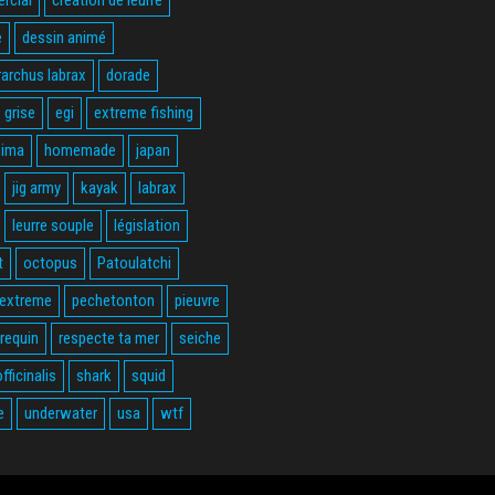
e
dessin animé
rarchus labrax
dorade
 grise
egi
extreme fishing
hima
homemade
japan
jig army
kayak
labrax
leurre souple
législation
t
octopus
Patoulatchi
 extreme
pechetonton
pieuvre
requin
respecte ta mer
seiche
fficinalis
shark
squid
e
underwater
usa
wtf