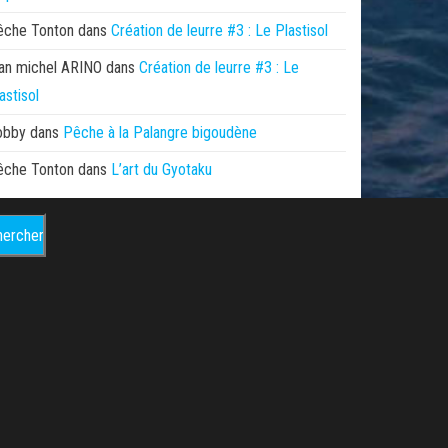
êche Tonton
dans
Création de leurre #3 : Le Plastisol
an michel ARINO
dans
Création de leurre #3 : Le
astisol
obby
dans
Pêche à la Palangre bigoudène
êche Tonton
dans
L’art du Gyotaku