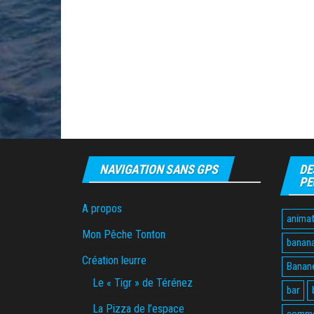
NAVIGATION SANS GPS
DE
PE
A propos
animat
Mon Pêche Tonton
banan
Création leurre
Banane
Le « Tigr » de Térénez
bar
La Pizza de l’espace
comme