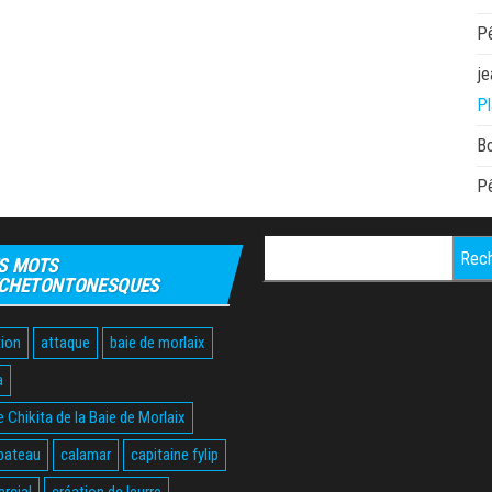
P
je
Pl
B
P
Rechercher :
S MOTS
CHETONTONESQUES
ion
attaque
baie de morlaix
a
 Chikita de la Baie de Morlaix
bateau
calamar
capitaine fylip
rcial
création de leurre