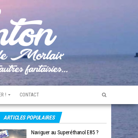
Pêche
Le blog
de
Tonton
pêche
de la
Baie de
Morlaix
R !
CONTACT
ARTICLES POPULAIRES
Naviguer au Superéthanol E85 ?