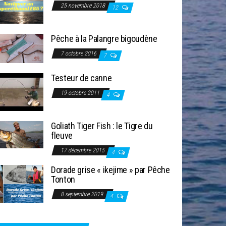
25 novembre 2018
12
Pêche à la Palangre bigoudène
7 octobre 2016
7
Testeur de canne
19 octobre 2011
4
Goliath Tiger Fish : le Tigre du
fleuve
17 décembre 2015
4
Dorade grise « ikejime » par Pêche
Tonton
8 septembre 2019
4