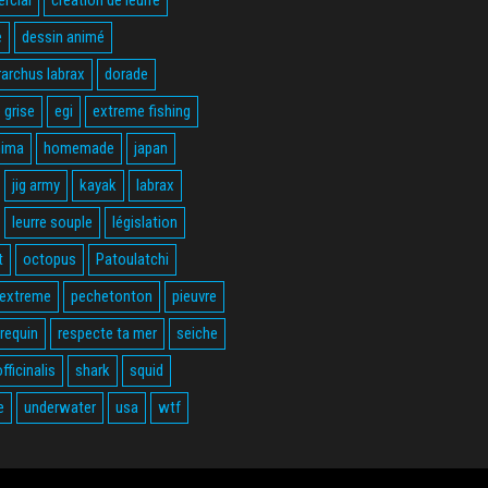
e
dessin animé
rarchus labrax
dorade
 grise
egi
extreme fishing
hima
homemade
japan
jig army
kayak
labrax
leurre souple
législation
t
octopus
Patoulatchi
 extreme
pechetonton
pieuvre
requin
respecte ta mer
seiche
fficinalis
shark
squid
e
underwater
usa
wtf