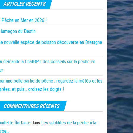
ARTICLES RÉCENTS
 Pêche en Mer en 2026 !
’Hameçon du Destin
e nouvelle espèce de poisson découverte en Bretagne
ai demandé à ChatGPT des conseils sur la pêche en
er
ur une belle partie de pêche , regardez la météo et les
rées, et puis… croisez les doigts !
COMMENTAIRES RÉCENTS
uillette flottante
dans
Les subtilités de la pêche à la
arpe…