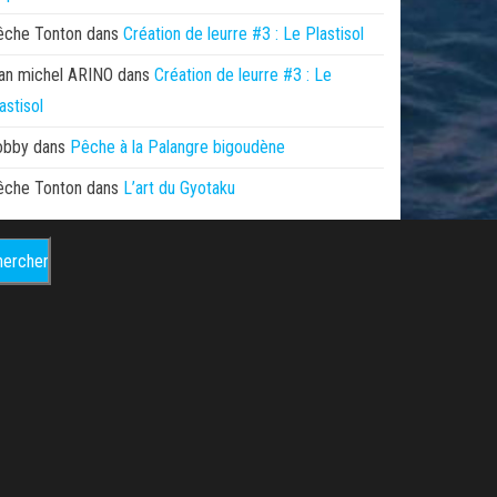
êche Tonton
dans
Création de leurre #3 : Le Plastisol
an michel ARINO
dans
Création de leurre #3 : Le
astisol
obby
dans
Pêche à la Palangre bigoudène
êche Tonton
dans
L’art du Gyotaku