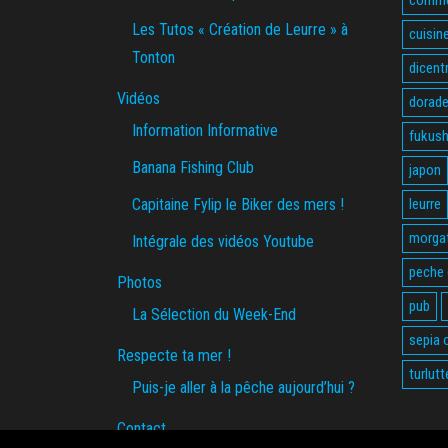
Les Tutos « Création de Leurre » à
cuisin
Tonton
dicent
Vidéos
dorade
Information Informative
fukus
Banana Fishing Club
japon
Capitaine Fylip le Biker des mers !
leurre
morga
Intégrale des vidéos Youtube
peche
Photos
pub
La Sélection du Week-End
sepia o
Respecte ta mer !
turlutt
Puis-je aller à la pêche aujourd’hui ?
Contact